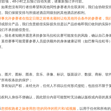
付款项，48小时之后预订自动失效，请重新预订并付款。
。如果您没有同行者但希望和其他同性参赛者共住双床间，我们会协助安
责。我们保留安排与所描述酒店同级别的其他酒店的权利。
赛事允许参赛者在指定日期之前将名额转让给其他符合条件的参赛者，我
部或部分产品，我们负责赔偿实际损失但是以产品价格即我们收到的实际
我们不承担赔偿责任。
为，报名者知晓并愿意承担参加马拉松比赛可能发生的风险，确认自己身
。某些赛事可能需要参赛人员提供额外的身体健康证明（如巴黎马拉松等
赛。
合、图片、图标、图表、音乐、录像、标识、版面设计、数据、商标、软
产所有权条款的保护；
，享有知识产权，未经允许，任何人不得以任何形式侵犯，包括但不限于
品权利人身份不便确认，因此部分内容可能暂时无法确认版权或内容的真
示
您授权跑者之旅使用您/您的同伴的照片和/或视频
，以用于任何和所有的