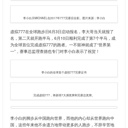
李小白月MICHAEL在2017年777完赛后合影。图片来源：李小白
虚拟777在全球跑步日6月3日启动报名，李大哥当天就报了
名，第二天就开跑半马，6月10日顺利完成了第7个半马，成
为全球首位完成虚拟777的跑者。一不留神就成了“世界第
一”，赛事总监理查德也专门对李小白表示了祝贺！
李小白的全球首个虚拟777完赛证书
完成虚拟777，将获得7大洲奖牌和完赛总奖牌。
李小白的脚步从中国跑向世界，而他的内心却从世界跑向中
国，这些年来他不余遗力地带动更多的人跑步，不辞辛苦地