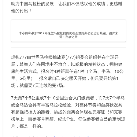
助力中国马拉松的发展，让我们不仅感叹他的成绩，更感谢
他的付出！
李小白和参加2019年伦敦马拉松的跑友在圣詹姆斯公园进行晨跑。图片来
源：跑者之旅
虚拟777由世界马拉松挑战赛(777)组委会组织并在全球开
展，鼓舞人们在困境中不放弃，以积极的精神状态，拥抱健
康的生活方式。报名时4种距离任选1种（全马、半马、10公
里、5公里），报名后自己决定哪天开始，但只要开始第1
场，就需要7天连续跑完7场。
7天跑7个5公里或7个10公里适合入门级跑者，而7天7个半马
或全马适合具有丰富马拉松经验、对整体节奏和自身状况具
有超强把控力的跑者。挑战的距离会体现在完赛证书和完赛
榜单上，而参赛号码簿、纪念T恤、每位参赛者自己的定制短
片，都是一样的。