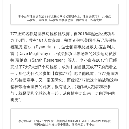
李小白与理查德在2018年北极点马拉松说明会上。理查德是777、北极点
马拉松、南极冰川马拉松的赛事总监。图片来源：跑者之旅
777正式名称是世界马拉松挑战赛，自2015年起已经成功举
办了6届，共有181人次参加，完赛者包括美国半马记录保持
者莱恩·霍尔（Ryan Hall），波士顿赛事总监戴夫·麦吉利夫
雷（Dave Mcgillivray），保持多项世界纪录的残疾运动员莎
拉·瑞纳森（Sarah Reinertsen）等人。李小白在2017年已经
完成了7天7大洲7个马拉松，成为中国首批完成777的跑者之
一，那他为什么又参加【虚拟777】呢？他说道，“777是顶级
的马拉松赛事，又非常国际化，而虚拟777把这个挑战和这种
精神带给全世界的跑友，很有意义，我们华人跑者积极参
与，就是要和全球跑者一起，从疫情中走出来，走向更好的
明天”。
李小白与2017年777的队友，美国跑者MICHAEL WARDIAN在2019年俄
勒冈的越山向海比赛中重逢。图片来源：李小白