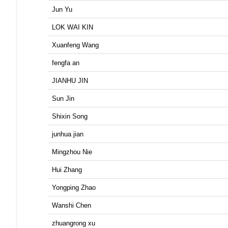
Jun Yu
LOK WAI KIN
Xuanfeng Wang
fengfa an
JIANHU JIN
Sun Jin
Shixin Song
junhua jian
Mingzhou Nie
Hui Zhang
Yongping Zhao
Wanshi Chen
zhuangrong xu