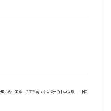
总数
200
170
年龄段里排名中国第一的王宝䶮（来自温州的中学教师），中国
130
80