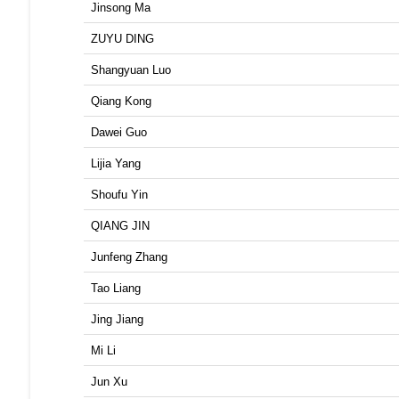
Jinsong Ma
ZUYU DING
Shangyuan Luo
Qiang Kong
Dawei Guo
Lijia Yang
Shoufu Yin
QIANG JIN
Junfeng Zhang
Tao Liang
Jing Jiang
Mi Li
Jun Xu