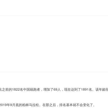
文章
女子
男子
100
100
85
85
比之前的1822名中国籍跑者，增加了69人，现在达到了1891名。该
65
65
40
40
019年9月底的柏林马拉松。在那之后，排名基本就不会变化了。