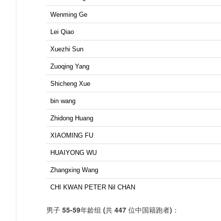
Wenming Ge
Lei Qiao
Xuezhi Sun
Zuoqing Yang
Shicheng Xue
bin wang
Zhidong Huang
XIAOMING FU
HUAIYONG WU
Zhangxing Wang
CHI KWAN PETER Nil CHAN
男子
55-59年龄组
(
共
447
位中国籍跑者
)：