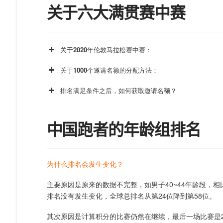
关于六大满贯赛中赛
关于2020年伦敦马拉松赛中赛：
关于1000个邀请名额的分配方法：
排名满足条件之后，如何获取邀请名额？
中国跑者的年龄组排名
年龄组
40-44
为什么排名会发生变化？
45-49
主要原因是原来的数据不完整，如男子40~44年龄段，相
50-54
排名没有发生变化，全球总排名从第24位降到第58位。
55-59
其次原因是计算积分的比赛仍然在继续，最后一场比赛是2