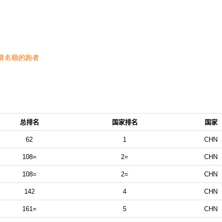
20
20
10
10
10
10
10
10
请名额的跑者
10
10
总排名
国家排名
国家
40-44岁年龄组，必须达到全球排名前100。如果你是80岁以上的年龄
62
1
CHN
108=
2=
CHN
108=
2=
CHN
142
4
CHN
161=
5
CHN