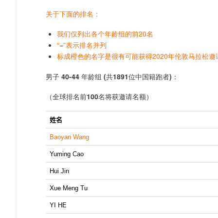
60-64
关于下面的排名：
65-69
我们仅列出各个年龄组的前20名
70-74
“=”表示排名并列
75-79
标成橙色的名字是很有可能获得2020年伦敦马拉松邀
80+
男子
40-44 年龄组
(
共
1891
位中国籍跑者
)：
（全球排名前100名将获邀请名额）
成为本国40岁以上跑得最快的男生和女生
姓名
在相应年龄组取得相应的全球总排名。比如你如果是
Baoyan Wang
Yuming Cao
Hui Jin
Xue Meng Tu
YI HE